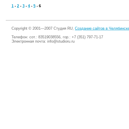
1
-
2
-
3
-
4
-
5
-
6
Copyright © 2001—2007 Студия RU,
Создание сайтов в Челябинск
Телефон: сот.: 83519038556, гор.: +7 (351) 797-71-17
Электронная почта:
info@studioru.ru